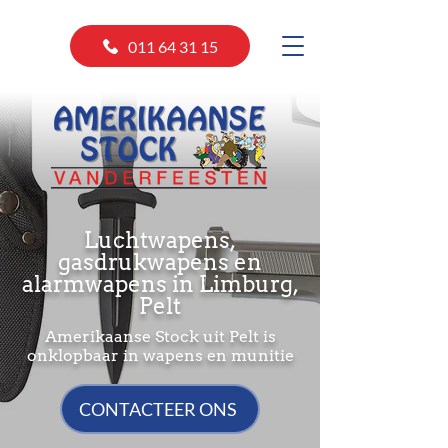
011 64 31 15
Luchtwapens,
gasdrukwapens en
alarmwapens in Limburg,
Pelt
Amerikaanse Stock uit Pelt is
onklopbaar in wapens en munitie
CONTACTEER ONS